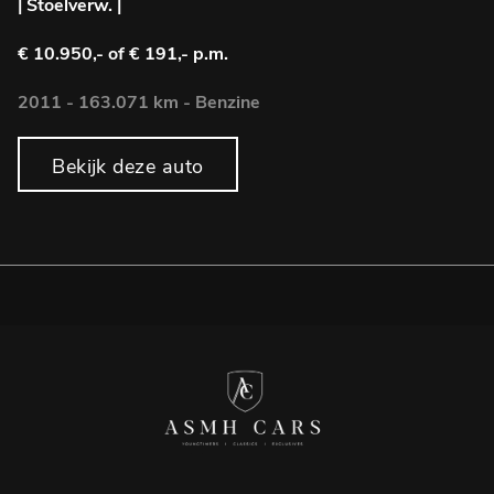
| Stoelverw. |
L
€ 10.950,-
of € 191,- p.m.
€
2011 - 163.071 km - Benzine
2
Bekijk deze auto