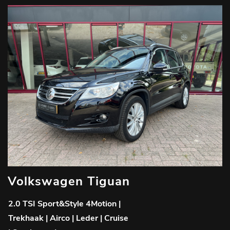
Volkswagen Tiguan
F
2.0 TSI Sport&Style 4Motion |
0
Trekhaak | Airco | Leder | Cruise
S