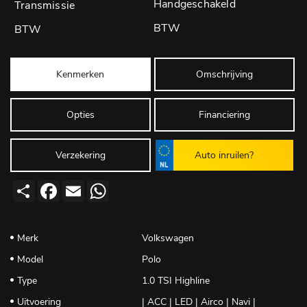
Handgeschakeld
BTW
Kenmerken
Omschrijving
Opties
Financiering
Verzekering
Auto inruilen?
Deel
Facebook
Email
WhatsApp
Merk
Volkswagen
Model
Polo
Type
1.0 TSI Highline
Uitvoering
| ACC | LED | Airco | Navi |