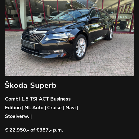
Škoda Superb
Combi 1.5 TSI ACT Business
Edition | NL Auto | Cruise | Navi |
Stoelverw. |
€ 22.950,-
of €387,- p.m.