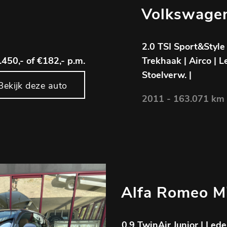
Volkswage
2.0 TSI Sport&Style
.450,-
of €182,- p.m.
Trekhaak | Airco | Le
Stoelverw. |
Bekijk deze auto
2011 - 163.071 km 
Alfa Romeo M
0.9 TwinAir Junior | Lede