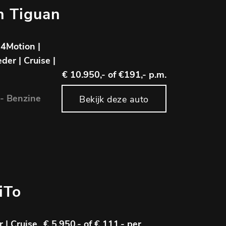
n Tiguan
 4Motion |
der | Cruise |
€ 10.950,-
of €191,- p.m.
- Benzine
Bekijk deze auto
iTo
r | Cruise
€ 5.950,-
of € 111,- per