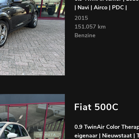
| Navi | Airco | PDC |
2015
151.057 km
Benzine
Fiat 500C
0.9 TwinAir Color Therap
eigenaar | Nieuwstaat |