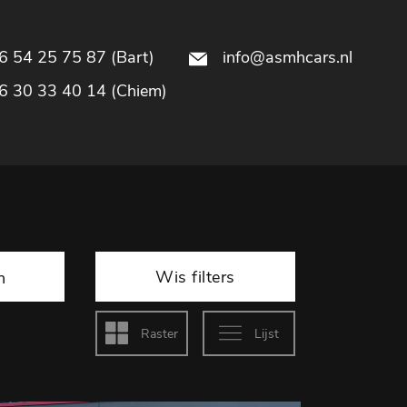
 54 25 75 87 (Bart)
info@asmhcars.nl
6 30 33 40 14 (Chiem)
Wis filters
n
Raster
Lijst