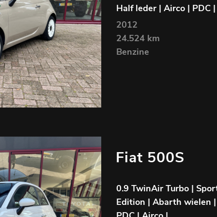
Half leder | Airco | PDC |
2012
24.524 km
Benzine
Fiat 500S
0.9 TwinAir Turbo | Spor
Edition | Abarth wielen |
PDC | Airco |