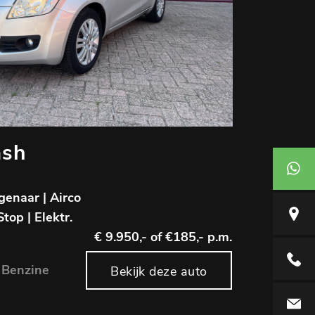
ash
+316 54
igenaar | Airco
Berlage
Stop | Elektr.
€ 9.950,-
of €185,- p.m.
+31(0)6
 Benzine
Bekijk deze auto
info@as