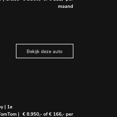
maand
Bekijk deze auto
y | 1e
 TomTom |
€ 8.950,-
of € 166,- per