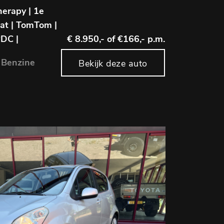
herapy | 1e
at | TomTom |
PDC |
€ 8.950,-
of €166,- p.m.
 Benzine
Bekijk deze auto