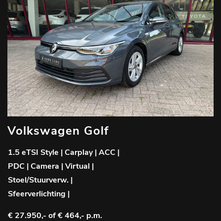
Volkswagen Golf
V
1.5 eTSI Style | Carplay | ACC |
1
PDC | Camera | Virtual |
P
Stoel/Stuurverw. |
S
Sfeerverlichting |
€
€ 27.950,-
of € 464,- p.m.