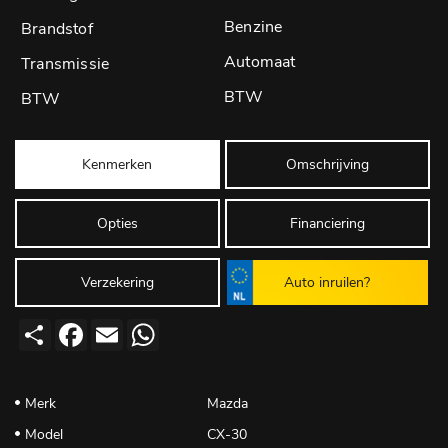
Benzine
Automaat
BTW
Kenmerken
Omschrijving
Opties
Financiering
Verzekering
Auto inruilen?
Deel
Facebook
Email
WhatsApp
Merk
Mazda
Model
CX-30