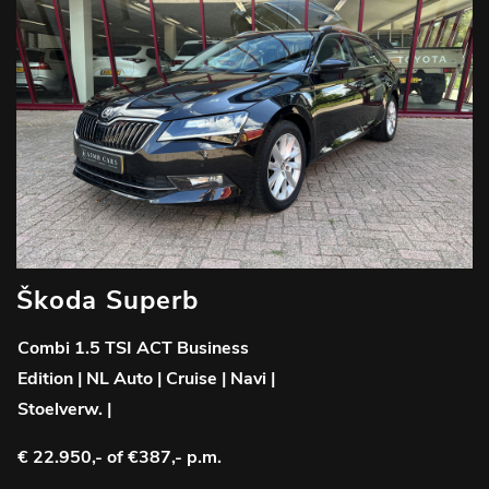
Škoda Superb
Combi 1.5 TSI ACT Business
Edition | NL Auto | Cruise | Navi |
Stoelverw. |
€ 22.950,-
of €387,- p.m.