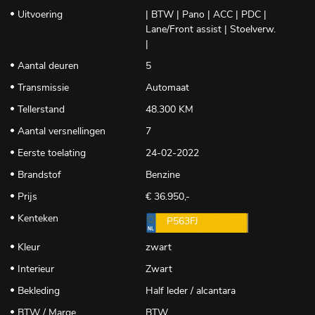
Uitvoering
| BTW | Pano | ACC | PDC |
Lane/Front assist | Stoelverw.
|
Aantal deuren
5
Transmissie
Automaat
Tellerstand
48.300 KM
Aantal versnellingen
7
Eerste toelating
24-02-2022
Brandstof
Benzine
Prijs
€ 36.950,-
Kenteken
P563FJ
Kleur
zwart
Interieur
Zwart
Bekleding
Half leder / alcantara
BTW / Marge
BTW