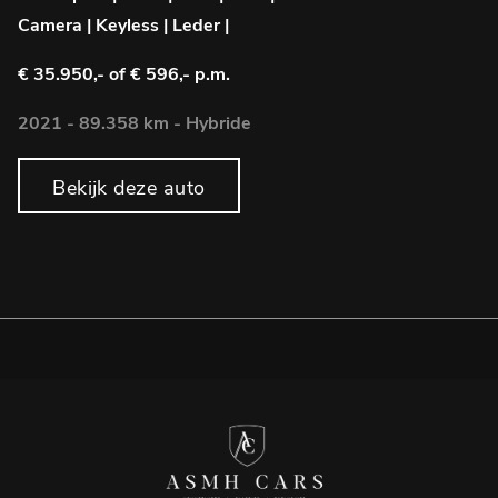
Camera | Keyless | Leder |
T
€ 35.950,-
of € 596,- p.m.
€
2021 - 89.358 km - Hybride
2
Bekijk deze auto