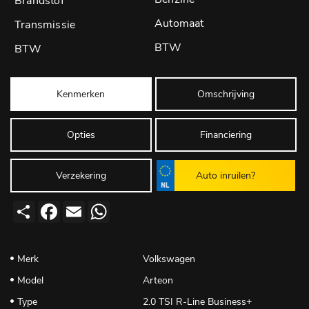
Automaat
BTW
Kenmerken
Omschrijving
Opties
Financiering
Verzekering
Auto inruilen?
Deel
Facebook
Email
WhatsApp
Merk
Volkswagen
Model
Arteon
Type
2.0 TSI R-Line Business+