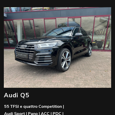
Audi Q5
V
55 TFSI e quattro Competition |
G
Audi Sport | Pano | ACC | PDC |
W