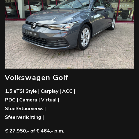
Volkswagen Golf
V
1.5 eTSI Style | Carplay | ACC |
G
PDC | Camera | Virtual |
W
Stoel/Stuurverw. |
T
Sfeerverlichting |
€
€ 27.950,-
of € 464,- p.m.
2