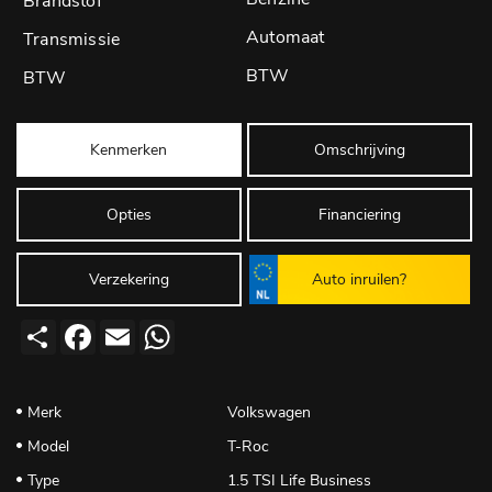
Automaat
BTW
Kenmerken
Omschrijving
Opties
Financiering
Verzekering
Auto inruilen?
Deel
Facebook
Email
WhatsApp
Merk
Volkswagen
Model
T-Roc
Type
1.5 TSI Life Business